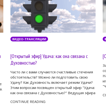
ВИДЕО-ТРАНСЛЯЦИИ
ы
[Открытый эфир] Удача: как она связана с
[
Духовностью?
З
с
Часто ли с вами случаются счастливые стечения
Н
обстоятельств? Можно ли подготовить свою
и
Удачу? Как Духовность включает режим Удачи?
е
"
Этим вопросам посвящен открытый эфир "Удача:
а.
как она связана с Духовностью?" Ведущая эфира
C
CONTINUE READING