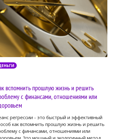
ДЕНЬГИ
ак вспомнить прошлую жизнь и решить
роблему с финансами, отношениями или
доровьем
еанс регрессии - это быстрый и эффективный
пособ как вспомнить прошлую жизнь и решить
роблему с финансами, отношениями или
доровьем. Это мощный и экологичный метод