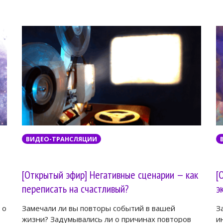
ВИДЕО-ТРАНСЛЯЦИИ
[Открытый эфир] Негативные сценарии — как
[
переписать на счастливый?
э
 о
Замечали ли вы повторы событий в вашей
З
жизни? Задумывались ли о причинах повторов
и