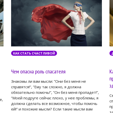
КАК СТАТЬ СЧАСТЛИВОЙ
Чем опасна роль спасателя
К
п
Знакомы ли вам мысли: ”Они без меня не
з
справятся!”, ”Ему так сложно, я должна
обязательно помочь!”, ”Он без меня пропадет!”,
С
”Моей подруге сейчас плохо, у нее проблемы, я
е,
с
должна сделать все возможное, чтобы помочь
п
ей!” и похожие мысли? Если такие мысли вам
з