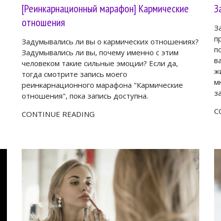
[Реинкарнационный марафон] Кармические
З
отношения
З
п
Задумывались ли вы о кармических отношениях?
п
Задумывались ли вы, почему именно с этим
в
человеком такие сильные эмоции? Если да,
ж
тогда смотрите запись моего
м
реинкарнационного марафона "Кармические
з
отношения", пока запись доступна.
C
CONTINUE READING