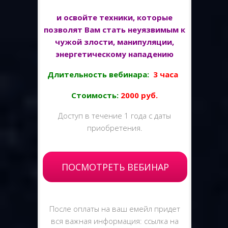
и освойте техники, которые
позволят Вам стать неуязвимым к
чужой злости, манипуляции,
энергетическому нападению
Длительность вебинара:
3 часа
Стоимость
:
2000 руб.
Доступ в течение 1 года с даты
приобретения.
ПОСМОТРЕТЬ ВЕБИНАР
После оплаты на ваш емейл придет
вся важная информация: ссылка на