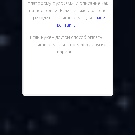
платформу с уроками, и описание как
на нее войти. Если письмо долго не
приходит - напишите мне, вот
мои
контакты.
Если нужен другой способ оплаты -
напишите мне и я предложу другие
варианты.